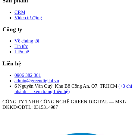
Sản phẩm
CRM
Video tự động
Công ty
Về chúng tôi
Tin tức
Liên hệ
Liên hệ
0906 382 381
admin@greendigital.vn
6 Nguyễn Văn Quỳ, Khu Bộ Công An, Q7, TP.HCM
(+3 chi
nhánh — xem trang Liên hệ)
CÔNG TY TNHH CÔNG NGHỆ GREEN DIGITAL
— MST/
ĐKKD/QĐTL:
0315314987