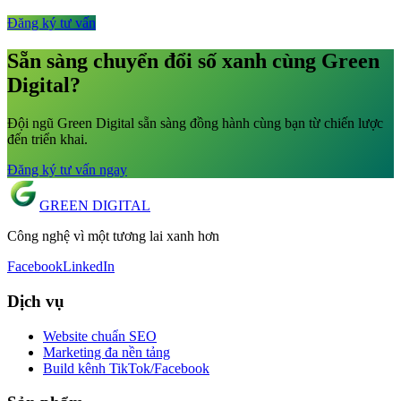
Đăng ký tư vấn
Sẵn sàng chuyển đổi số xanh cùng Green
Digital?
Đội ngũ Green Digital sẵn sàng đồng hành cùng bạn từ chiến lược
đến triển khai.
Đăng ký tư vấn ngay
GREEN
DIGITAL
Công nghệ vì một tương lai xanh hơn
Facebook
LinkedIn
Dịch vụ
Website chuẩn SEO
Marketing đa nền tảng
Build kênh TikTok/Facebook