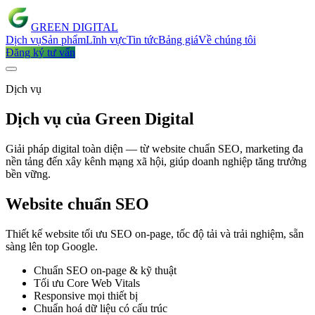
GREEN
DIGITAL
Dịch vụ
Sản phẩm
Lĩnh vực
Tin tức
Bảng giá
Về chúng tôi
Đăng ký tư vấn
Dịch vụ
Dịch vụ của Green Digital
Giải pháp digital toàn diện — từ website chuẩn SEO, marketing đa
nền tảng đến xây kênh mạng xã hội, giúp doanh nghiệp tăng trưởng
bền vững.
Website chuẩn SEO
Thiết kế website tối ưu SEO on-page, tốc độ tải và trải nghiệm, sẵn
sàng lên top Google.
Chuẩn SEO on-page & kỹ thuật
Tối ưu Core Web Vitals
Responsive mọi thiết bị
Chuẩn hoá dữ liệu có cấu trúc